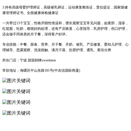
3.持有高级母婴护理师证，高级催乳师证，运动康复教练证，普拉提证，国家级健
康管理师证书。全面健康体检健康证
一共带过15个宝宝，性格开朗性情温和，擅长观察宝宝常见问题，如黄胆，湿疹，
红屁股，吐奶，都很好的处理，还有产后恢复，心里指导，乳房护理，伤口护理，
还会做不同体质的月子餐，深得客户好评。
专业技能：中餐、面食、营养、月子餐、开奶、催乳、产后修复、婴幼儿护理、心
理辅导、恶露观察、洗澡抚触、满月汗蒸、肚脐护理、通乳、黄疸分辨
所在门店：宁波 甜甜妈咪sweetmon
常驻地址：海曙区中山东路181号(中农信国际商厦)