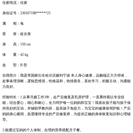
住家情况：住家
身份证号：230107198******25
属 相：兔
星 座：处女座
身 高：150 cm
体 重：42 kg
血 型：B 型
自我简介：我是李国娇出生哈尔滨嫁到宁波 本人身心健康，品貌端正大方得体，
处事条理清晰，逻辑思维强，性格温和，热情善良，喜欢学习，积极主动，沟通能
力良好。
经验特长：1.从事月嫂工作3年，会产后修复及乳房护理，一直秉持着以专业技
能，结合爱心，细心和耐心，全力呵护每一位妈妈和宝宝！我喜欢孩子能与孩子保
持良好的互动，并辅助早教内容，提高孩子免疫力，为宝宝的健康保驾护航！产后
妈妈身心脆弱，急需懂得专业的产后修复师，为提供正确的身体恢复知识和心理辅
导。
2.能通过宝妈的个人体制，合理的营养搭配月子餐。