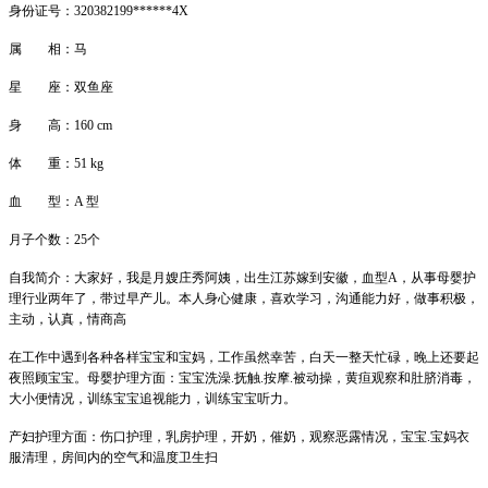
身份证号：320382199******4X
属 相：马
星 座：双鱼座
身 高：160 cm
体 重：51 kg
血 型：A 型
月子个数：25个
自我简介：大家好，我是月嫂庄秀阿姨，出生江苏嫁到安徽，血型A，从事母婴护
理行业两年了，带过早产儿。本人身心健康，喜欢学习，沟通能力好，做事积极，
主动，认真，情商高
在工作中遇到各种各样宝宝和宝妈，工作虽然幸苦，白天一整天忙碌，晚上还要起
夜照顾宝宝。母婴护理方面：宝宝洗澡.抚触.按摩.被动操，黄疸观察和肚脐消毒，
大小便情况，训练宝宝追视能力，训练宝宝听力。
产妇护理方面：伤口护理，乳房护理，开奶，催奶，观察恶露情况，宝宝.宝妈衣
服清理，房间内的空气和温度卫生扫