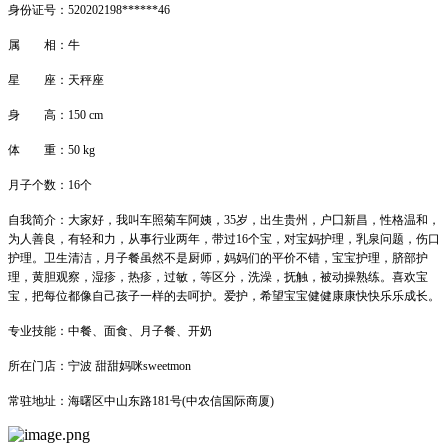
身份证号：520202198******46
属 相：牛
星 座：天秤座
身 高：150 cm
体 重：50 kg
月子个数：16个
自我简介：大家好，我叫车照菊车阿姨，35岁，出生贵州，户囗新昌，性格温和，
为人善良，有轻和力，从事行业两年，带过16个宝，对宝妈护理，乳泉问题，伤口
护理。卫生清洁，月子餐虽然不是厨师，妈妈们的平价不错，宝宝护理，脐部护
理，黄胆观察，湿疹，热疹，过敏，等区分，洗澡，抚触，被动操熟练。喜欢宝
宝，把每位都像自己孩子一样的去呵护。爱护，希望宝宝健健康康快快乐乐成长。
专业技能：中餐、面食、月子餐、开奶
所在门店：宁波 甜甜妈咪sweetmon
常驻地址：海曙区中山东路181号(中农信国际商厦)