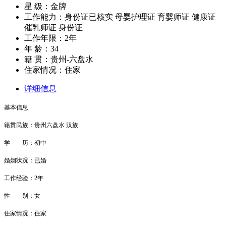
星 级：金牌
工作能力：身份证已核实 母婴护理证 育婴师证 健康证
催乳师证 身份证
工作年限：2年
年 龄：34
籍 贯：贵州-六盘水
住家情况：住家
详细信息
基本信息
籍贯民族：贵州六盘水 汉族
学 历：初中
婚姻状况：已婚
工作经验：2年
性 别：女
住家情况：住家