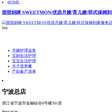
HOME
甜甜妈咪 SWEETMON|优选月嫂/育儿嫂/菲式保
buy
月嫂护理业务
月嫂护理业务
宝妈生活护理
宝宝生活护理
月子营养餐
产妇备产清单
宁波总店
浙江省宁波市金融硅谷8号楼501室