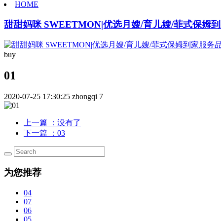
HOME
甜甜妈咪 SWEETMON|优选月嫂/育儿嫂/菲式保
buy
01
2020-07-25 17:30:25
zhongqi
7
上一篇
：没有了
下一篇
：03
为您推荐
04
07
06
05